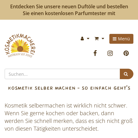
Entdecken Sie unsere neuen Duftöle und bestellen
Sie einen kostenlosen Parfumtester mit
Kosmetikmacherei
Im
Menü
-
Warenkorb:
Facebook
Instag
P
Kosmetik
selbermachen
Suc
ist
KOSMETIK SELBER MACHEN - SO EINFACH GEHT'S
so
Kosmetik selbermachen ist wirklich nicht schwer.
einfach
Wenn Sie gerne kochen oder backen, dann
wie
werden Sie schnell merken, dass es sich nicht groß
von diesen Tätigkeiten unterscheidet.
bunte