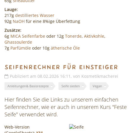
65g
Sheabutter
Lauge:
217g
destilliertes Wasser
92g
NaOH
für eine 8%ige Überfettung
Zusätze:
6g
MICA Seifenfarbe
oder 12g
Tonerde
,
Aktivkohle
,
Ghassoulerde
7g
Parfümöle
oder 10g
ätherische Öle
Seifenrechner für Einsteiger
Publiziert am 08.02.2026 16:11, von Kosmetikmacherei
Anleitungen& Basisrezepte
Seife sieden
Vegan
Hier finden Sie die Links zu unserem einfachen
Seifenrechner, wie er auch in unserem Kurs "Feste
Seife" verwendet wird.
Web-Version
(GoogleSheets):
KM-