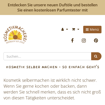
Entdecken Sie unsere neuen Duftöle und bestellen
Sie einen kostenlosen Parfumtester mit
Kosmetikmacherei
Im
Menü
-
Warenkorb:
Facebook
Instag
P
Kosmetik
selbermachen
Suc
ist
KOSMETIK SELBER MACHEN - SO EINFACH GEHT'S
so
Kosmetik selbermachen ist wirklich nicht schwer.
einfach
Wenn Sie gerne kochen oder backen, dann
wie
werden Sie schnell merken, dass es sich nicht groß
von diesen Tätigkeiten unterscheidet.
bunte