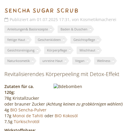
Sencha Sugar Scrub
Publiziert am 01.07.2025 17:31, von Kosmetikmacherei
Anleitungen& Basisrezepte
Baden & Duschen
fettige Haut
Geschenkideen
Gesichtspflege
Gesichtsreinigung
Körperpflege
Mischhaut
Naturkosmetik
unreine Haut
Vegan
Wellness
Revitalisierendes Körperpeeling mit Detox-Effekt
Zutaten für ca.
120g:
78g Kristallzucker
oder brauner Zucker
(Achtung keinen zu grobkörnigen wählen!)
4g
BIO Sencha-Pulver
17g
Monoi de Tahiti
oder
BIO Kokosöl
7,5g
Türkischrotöl
Wirkstoffphase: