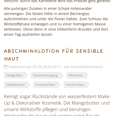
Vorsicht: durch das Karottenöl wird das Produkt gelb gefärbt!
Alle pulvrigen Zutaten in einer Schale miteinander
vermengen. Die festen Fette in einem Becherglas
aufschmelzen und unter die Pulver heben. Zum Schluss die
Wirkstoffphase einwiegen und zu einer homogenen Masse
verkneten. Diese dann in eine Silikonform drücken und dort
einen Tag aushärten lassen.
Abschminklotion für sensible
Haut
Publiziert am 29.04.2024 09:11, von Kosmetikmacherei
fettige Haut
Gesichtsreinigung
Mischhaut
sensible Haut
trockene Haut
unreine Haut
Reinigt sogar Rückstände von wasserfestem Make-
Up & Dekorativer Kosmetik. Die Mangobutter und
unsere Wirkstoffe pflegen und beruhigen
gleichzeitig die Haut und sorgen somit für ein