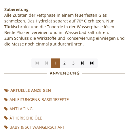
Zubereitung:
Alle Zutaten der Fettphase in einem feuerfesten Glas
schmelzen. Das Hydrolat separat auf 70° C erhitzen. Nun
Türkischrotöl und die Tonerde in der Wasserphase lösen.
Beide Phasen vereinen und im Wasserbad kaltrühren.
Zum Schluss die Wirkstoffe und Konservierung einwiegen und
die Masse noch einmal gut durchrühren.
(Aktuelle
Seite
Zur
1
2
3
Seite)
vorblättern
letzten
ANWENDUNG
Seite
AKTUELLE ANZEIGEN
ANLEITUNGEN& BASISREZEPTE
ANTI AGING
ÄTHERISCHE ÖLE
BABY & SCHWANGERSCHAFT