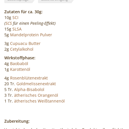
Zutaten für ca. 30g:
10g
SCI
(
SCS
für einen Peeling-Effekt)
15g
SLSA
5g
Mandelprotein Pulver
3g
Cupuacu Butter
2g
Cetylalkohol
Wirkstoffphase:
4g
Baobaböl
1g
Karottenöl
4g
Rosenblütenextrakt
20 Tr.
Goldmelissenextrakt
5 Tr.
Alpha-Bisabolol
3 Tr.
ätherisches Orangenöl
1 Tr.
ätherisches Weißtannenöl
Zubereitung: