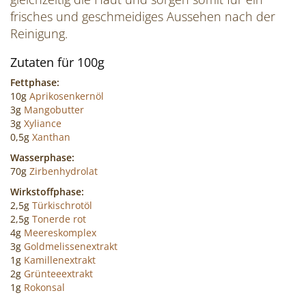
frisches und geschmeidiges Aussehen nach der
Reinigung.
Zutaten für 100g
Fettphase:
10g
Aprikosenkernöl
3g
Mangobutter
3g
Xyliance
0,5g
Xanthan
Wasserphase:
70g
Zirbenhydrolat
Wirkstoffphase:
2,5g
Türkischrotöl
2,5g
Tonerde rot
4g
Meereskomplex
3g
Goldmelissenextrakt
1g
Kamillenextrakt
2g
Grünteeextrakt
1g
Rokonsal