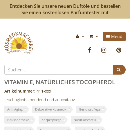
Entdecken Sie unsere neuen Duftöle und bestellen
Sie einen kostenlosen Parfumtester mit
Kosmetikmacherei
Im
Menü
-
Warenkorb:
Facebook
Instag
P
Kosmetik
selbermachen
Suc
ist
VITAMIN E, NATÜRLICHES TOCOPHEROL
so
Artikelnummer:
411-xxx
feuchtigkeitsspendend und antioxitativ
einfach
Anti Aging
Dekorative Kosmetik
Gesichtspflege
wie
Hausapotheke
Körperpflege
Naturkosmetik
bunte