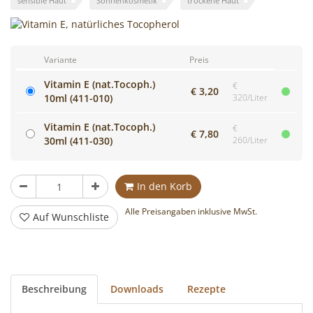
sensible Haut
Sonnenkosmetik
trockene Haut
Cocktails
mixen!
Variante
Preis
Vitamin E (nat.Tocoph.)
€
€ 3,20
10ml (411-010)
320/Liter
Vitamin E (nat.Tocoph.)
€
€ 7,80
30ml (411-030)
260/Liter
Stück
In den Korb
Alle Preisangaben inklusive MwSt.
Auf Wunschliste
Beschreibung
Downloads
Rezepte