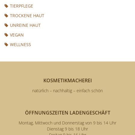
TIERPFLEGE
TROCKENE HAUT
UNREINE HAUT
VEGAN
WELLNESS
KOSMETIKMACHEREI
natürlich – nachhaltig – einfach schön
ÖFFNUNGSZEITEN LADENGESCHÄFT
Montag, Mittwoch und Donnerstag von 9 bis 14 Uhr
Dienstag 9 bis 18 Uhr
Freitag 9 bis 16 Uhr