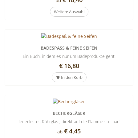
ab
Cocktails
Weitere Auswahl
mixen!
BADESPASS & FEINE SEIFEN
Ein Buch, in dem es nur um Badeprodukte geht.
€ 16,80
In den Korb
BECHERGLÄSER
feuerfestes Rührglas ; direkt auf die Flamme stellbar!
€ 4,45
ab