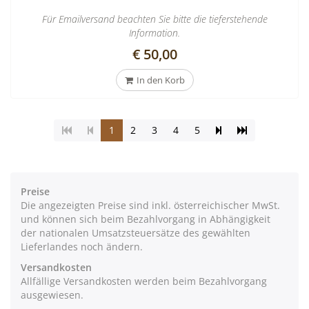
Für Emailversand beachten Sie bitte die tieferstehende
Information.
€ 50,00
In den Korb
(Aktuelle
Seite
Zur
1
2
3
4
5
Seite)
vorblättern
letzten
Seite
Preise
Die angezeigten Preise sind inkl. österreichischer MwSt.
und können sich beim Bezahlvorgang in Abhängigkeit
der nationalen Umsatzsteuersätze des gewählten
Lieferlandes noch ändern.
Versandkosten
Allfällige Versandkosten werden beim Bezahlvorgang
ausgewiesen.