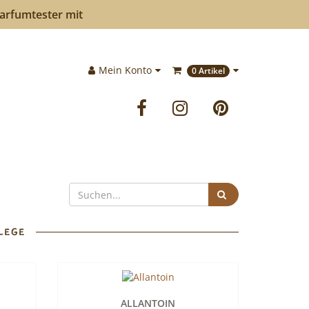
Parfumtester mit
Im
Mein Konto
0 Artikel
Warenkorb:
Facebook
Instagram
Pinteres
Suchen
FLEGE
ALLANTOIN