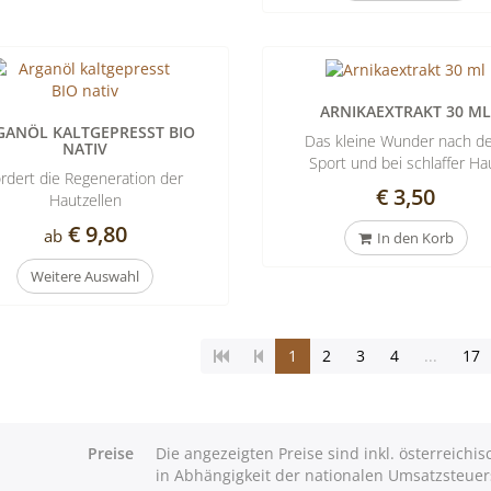
ARNIKAEXTRAKT 30 M
GANÖL KALTGEPRESST BIO
Das kleine Wunder nach 
NATIV
Sport und bei schlaffer Ha
ördert die Regeneration der
€ 3,50
Hautzellen
€ 9,80
ab
In den Korb
Weitere Auswahl
(Aktuelle
1
2
3
4
...
17
Seite)
Preise
Die angezeigten Preise sind inkl. österreich
in Abhängigkeit der nationalen Umsatzsteuer