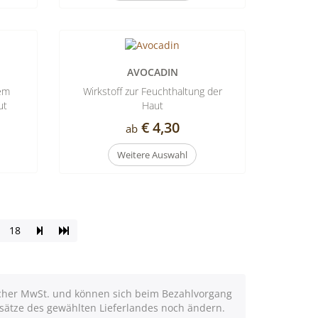
L
AVOCADIN
dem
Wirkstoff zur Feuchthaltung der
ut
Haut
€ 4,30
ab
Weitere Auswahl
Seite
Zur
18
vorblättern
letzten
Seite
ischer MwSt. und können sich beim Bezahlvorgang
sätze des gewählten Lieferlandes noch ändern.