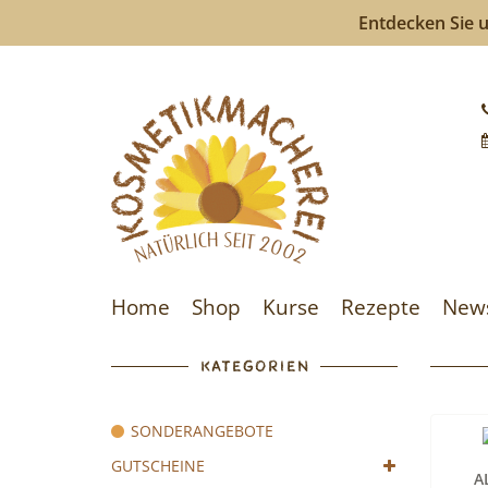
Entdecken Sie u
Kosmeti
-
Kosmeti
selberm
ist
Home
Shop
Kurse
Rezepte
New
so
einfach
KATEGORIEN
wie
SONDERANGEBOTE
bunte
GUTSCHEINE
A