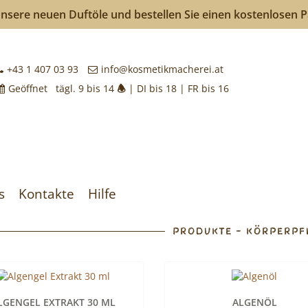
nsere neuen Duftöle und bestellen Sie einen kostenlosen 
kmacherei
+43 1 407 03 93
info@kosmetikmacherei.at
Geöffnet tägl. 9 bis 14
🕭
| DI bis 18 | FR bis 16
k
achen
s
Kontakte
Hilfe
PRODUKTE - KÖRPERP
LGENGEL EXTRAKT 30 ML
ALGENÖL