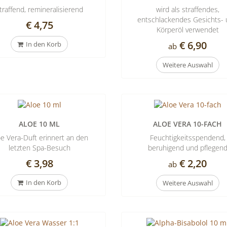
s
traffend, remineralisierend
wird als straffendes,
entschlackendes Gesichts-
€ 4,75
Körperöl verwendet
€ 6,90
In den Korb
ab
Weitere Auswahl
ALOE 10 ML
ALOE VERA 10-FACH
oe Vera-Duft erinnert an den
Feuchtigkeitsspendend,
letzten Spa-Besuch
beruhigend und pflegen
€ 3,98
€ 2,20
ab
In den Korb
Weitere Auswahl