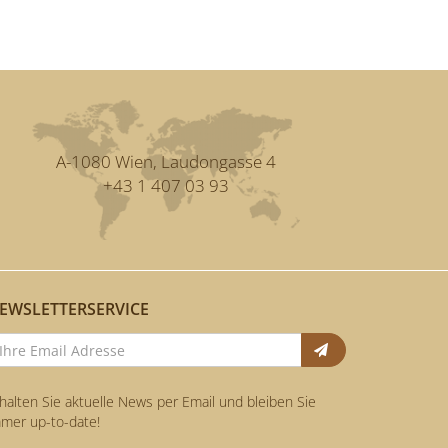
A-1080 Wien, Laudongasse 4
+43 1 407 03 93
EWSLETTERSERVICE
Anmelden
halten Sie aktuelle News per Email und bleiben Sie
mer up-to-date!