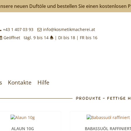
nsere neuen Duftöle und bestellen Sie einen kostenlosen 
kmacherei
+43 1 407 03 93
info@kosmetikmacherei.at
Geöffnet tägl. 9 bis 14
🕭
| DI bis 18 | FR bis 16
k
achen
s
Kontakte
Hilfe
PRODUKTE - FETTIGE 
ALAUN 10G
BABASSUÖL RAFFINIER