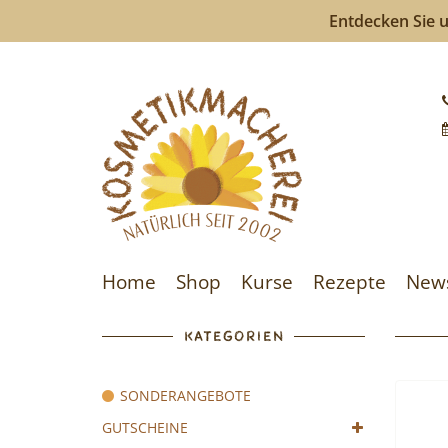
Entdecken Sie u
Kosmeti
-
Kosmeti
selberm
ist
Home
Shop
Kurse
Rezepte
New
so
einfach
KATEGORIEN
wie
SONDERANGEBOTE
bunte
GUTSCHEINE