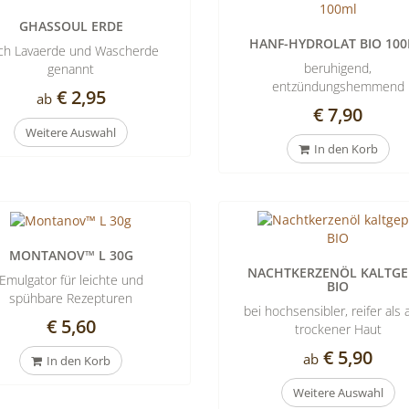
GHASSOUL ERDE
HANF-HYDROLAT BIO 10
ch Lavaerde und Wascherde
beruhigend,
genannt
entzündungshemmend
€ 2,95
ab
€ 7,90
Weitere Auswahl
In den Korb
MONTANOV™ L 30G
NACHTKERZENÖL KALTGE
Emulgator für leichte und
BIO
spühbare Rezepturen
bei hochsensibler, reifer als
€ 5,60
trockener Haut
€ 5,90
ab
In den Korb
Weitere Auswahl