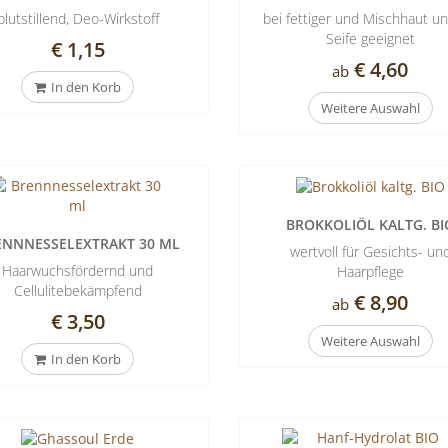
s
blutstillend, Deo-Wirkstoff
bei fettiger und Mischhaut un
Seife geeignet
€ 1,15
€ 4,60
ab
In den Korb
Weitere Auswahl
BROKKOLIÖL KALTG. BI
ENNNESSELEXTRAKT 30 ML
wertvoll für Gesichts- un
Haarwuchsfördernd und
Haarpflege
Cellulitebekämpfend
€ 8,90
ab
€ 3,50
Weitere Auswahl
In den Korb