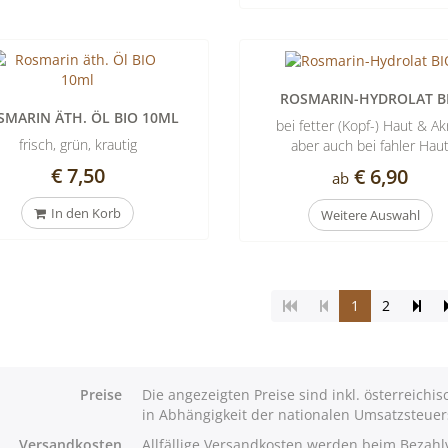
ROSMARIN-HYDROLAT B
SMARIN ÄTH. ÖL BIO 10ML
bei fetter (Kopf-) Haut & Ak
frisch, grün, krautig
aber auch bei fahler Hau
€ 7,50
€ 6,90
ab
In den Korb
Weitere Auswahl
(Aktuelle
Seit
1
2
Seite)
vorb
Preise
Die angezeigten Preise sind inkl. österreich
in Abhängigkeit der nationalen Umsatzsteuer
Versandkosten
Allfällige Versandkosten werden beim Bezah