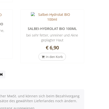
IO
SALBEI-HYDROLAT BIO 100ML
ne,
bei sehr fetter, unreiner und Akne
t
geplagter Haut
€ 6,90
In den Korb
e
Zur
lättern
letzten
Seite
ischer MwSt. und können sich beim Bezahlvorgang
sätze des gewählten Lieferlandes noch ändern.
lvorgang ausgewiesen.