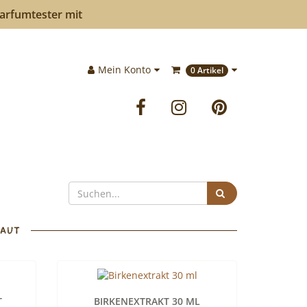
Parfumtester mit
Im
Mein Konto
0 Artikel
Warenkorb:
Facebook
Instagram
Pinteres
Suchen
HAUT
T
BIRKENEXTRAKT 30 ML