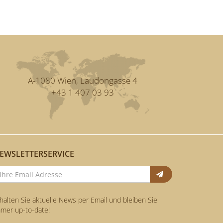
A-1080 Wien, Laudongasse 4
+43 1 407 03 93
EWSLETTERSERVICE
Anmelden
halten Sie aktuelle News per Email und bleiben Sie
mer up-to-date!