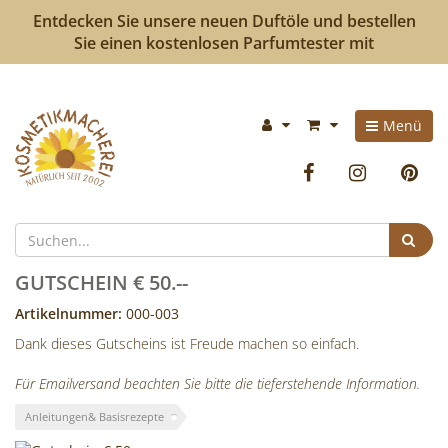
Entdecken Sie unsere neuen Duftöle und bestellen
Sie einen kostenlosen Parfumtester mit
Kosmetikmacherei
Im
Menü
-
Warenkorb:
Facebook
Instag
P
Kosmetik
selbermachen
Suc
ist
GUTSCHEIN € 50.--
so
Artikelnummer:
000-003
Dank dieses Gutscheins ist Freude machen so einfach.
einfach
Für Emailversand beachten Sie bitte die tieferstehende Information.
wie
Anleitungen& Basisrezepte
bunte