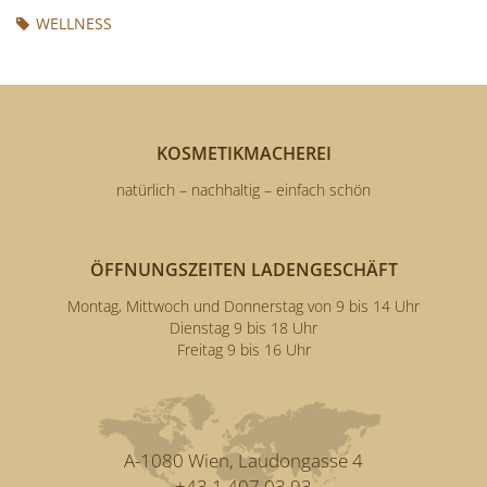
WELLNESS
KOSMETIKMACHEREI
natürlich – nachhaltig – einfach schön
ÖFFNUNGSZEITEN LADENGESCHÄFT
Montag, Mittwoch und Donnerstag von 9 bis 14 Uhr
Dienstag 9 bis 18 Uhr
Freitag 9 bis 16 Uhr
A-1080 Wien, Laudongasse 4
+43 1 407 03 93