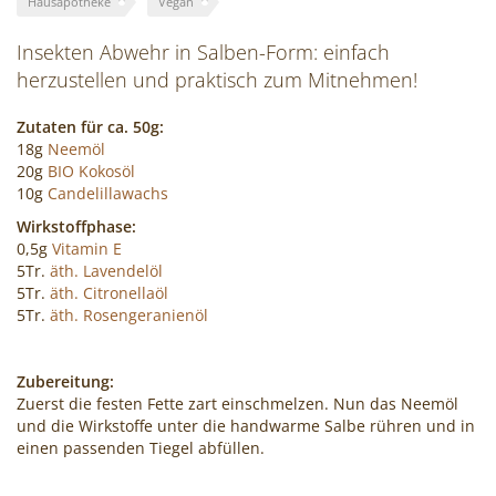
Hausapotheke
Vegan
Cocktails
Insekten Abwehr in Salben-Form: einfach
mixen!
herzustellen und praktisch zum Mitnehmen!
Zutaten für ca. 50g:
18g
Neemöl
20g
BIO Kokosöl
10g
Candelillawachs
Wirkstoffphase:
0,5g
Vitamin E
5Tr.
äth. Lavendelöl
5Tr.
äth. Citronellaöl
5Tr.
äth. Rosengeranienöl
Zubereitung:
Zuerst die festen Fette zart einschmelzen. Nun das Neemöl
und die Wirkstoffe unter die handwarme Salbe rühren und in
einen passenden Tiegel abfüllen.