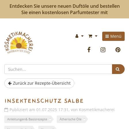
Entdecken Sie unsere neuen Duftöle und bestellen
Sie einen kostenlosen Parfumtester mit
Kosmetikmacherei
Im
Menü
-
Warenkorb:
Facebook
Instag
P
Kosmetik
selbermachen
Suc
ist
Zurück zur Rezepte-Übersicht
so
Insektenschutz Salbe
einfach
Publiziert am 01.07.2025 17:31, von Kosmetikmacherei
wie
Anleitungen& Basisrezepte
Ätherische Öle
bunte