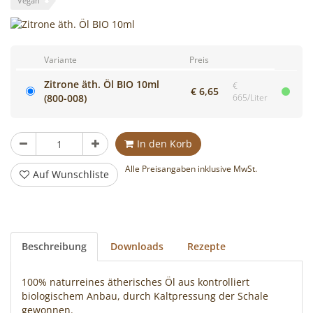
Vegan
Cocktails
mixen!
Variante
Preis
Zitrone äth. Öl BIO 10ml
€
€ 6,65
(800-008)
665/Liter
Stück
In den Korb
Alle Preisangaben inklusive MwSt.
Auf Wunschliste
Beschreibung
Downloads
Rezepte
100% naturreines ätherisches Öl aus kontrolliert
biologischem Anbau, durch Kaltpressung der Schale
gewonnen.