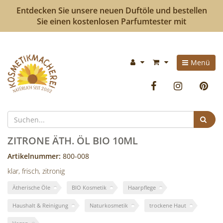
Entdecken Sie unsere neuen Duftöle und bestellen
Sie einen kostenlosen Parfumtester mit
Kosmetikmacherei
Im
Menü
-
Warenkorb:
Facebook
Instag
P
Kosmetik
selbermachen
Suc
ist
ZITRONE ÄTH. ÖL BIO 10ML
so
Artikelnummer:
800-008
klar, frisch, zitronig
einfach
Ätherische Öle
BIO Kosmetik
Haarpflege
wie
Haushalt & Reinigung
Naturkosmetik
trockene Haut
bunte