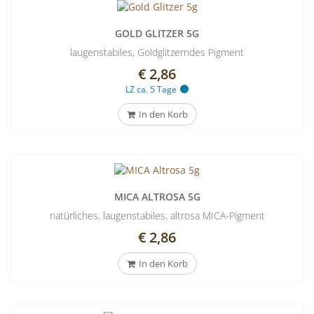
Cocktails
GOLD GLITZER 5G
mixen!
laugenstabiles, Goldglitzerndes Pigment
€ 2,86
LZ ca. 5 Tage
In den Korb
MICA ALTROSA 5G
natürliches, laugenstabiles, altrosa MICA-Pigment
€ 2,86
In den Korb