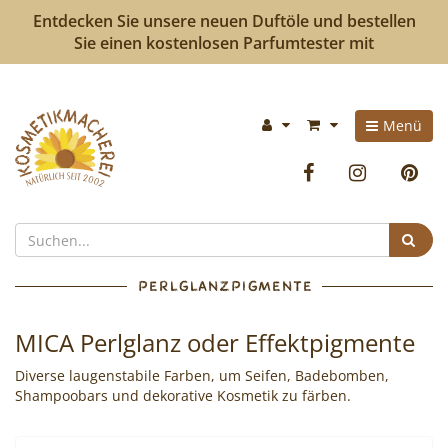
Entdecken Sie unsere neuen Duftöle und bestellen
Sie einen kostenlosen Parfumtester mit
Kosmetikmacherei
Im
Menü
-
Warenkorb:
Facebook
Instag
P
Kosmetik
selbermachen
Suc
ist
PERLGLANZPIGMENTE
so
MICA Perlglanz oder Effektpigmente
einfach
Diverse laugenstabile Farben, um Seifen, Badebomben,
wie
Shampoobars und dekorative Kosmetik zu färben.
bunte