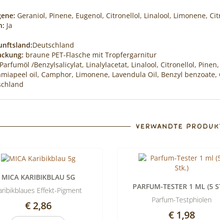
gene:
Geraniol, Pinene, Eugenol, Citronellol, Linalool, Limonene, Ci
n:
Ja
nftsland:
Deutschland
ackung:
braune PET-Flasche mit Tropfergarnitur
Parfumöl /Benzylsalicylat, Linalylacetat, Linalool, Citronellol, Pine
miapeel oil, Camphor, Limonene, Lavendula Oil, Benzyl benzoate, 
schland
VERWANDTE PRODUK
MICA KARIBIKBLAU 5G
PARFUM-TESTER 1 ML (5 S
aribikblaues Effekt-Pigment
Parfum-Testphiolen
€ 2,86
€ 1,98