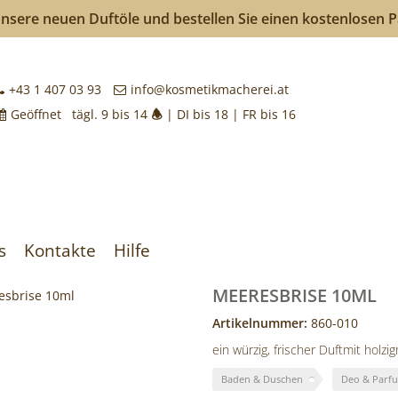
nsere neuen Duftöle und bestellen Sie einen kostenlosen 
kmacherei
+43 1 407 03 93
info@kosmetikmacherei.at
Geöffnet tägl. 9 bis 14
🕭
| DI bis 18 | FR bis 16
k
achen
s
Kontakte
Hilfe
MEERESBRISE 10ML
Artikelnummer:
860-010
ein würzig, frischer Duftmit holz
Baden & Duschen
Deo & Parf