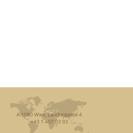
A-1080 Wien, Laudongasse 4
+43 1 407 03 93