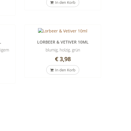
In den Korb
L
LORBEER & VETIVER 10ML
tigem
blumig, holzig, grün
€ 3,98
In den Korb