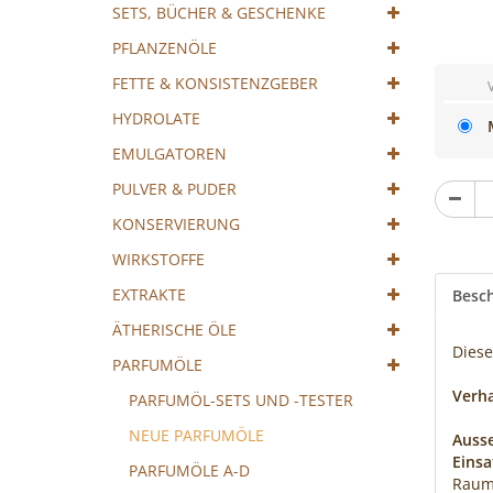
Cocktail
SETS, BÜCHER & GESCHENKE
mixen!
PFLANZENÖLE
FETTE & KONSISTENZGEBER
HYDROLATE
EMULGATOREN
PULVER & PUDER
St
KONSERVIERUNG
WIRKSTOFFE
EXTRAKTE
Besc
ÄTHERISCHE ÖLE
Diese
PARFUMÖLE
Verha
PARFUMÖL-SETS UND -TESTER
NEUE PARFUMÖLE
Auss
Einsa
PARFUMÖLE A-D
Raum