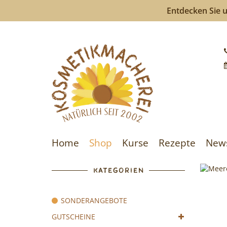
Entdecken Sie u
Kosmeti
-
Kosmeti
selberm
ist
Home
Shop
Kurse
Rezepte
New
so
einfach
KATEGORIEN
wie
SONDERANGEBOTE
bunte
GUTSCHEINE