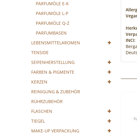
PARFUMÖLE E-K
Aller
PARFUMÖLE L-P
Vega
PARFUMÖLE Q-Z
Herku
PARFUMBASEN
Verp
INCI:
LEBENSMITTELAROMEN
Berga
TENSIDE
Deut
SEIFENHERSTELLUNG
FARBEN & PIGMENTE
KERZEN
REINIGUNG & ZUBEHÖR
RÜHRZUBEHÖR
FLASCHEN
K
TIEGEL
MAKE-UP VERPACKUNG