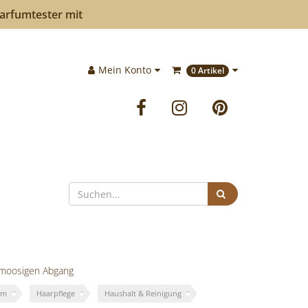
Parfumtester mit
Im
Mein Konto
0 Artikel
Warenkorb:
Facebook
Instagram
Pinteres
Suchen
igmoosigen Abgang
um
Haarpflege
Haushalt & Reinigung