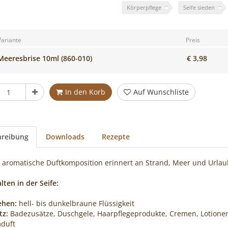
s
Körperpflege
Seife sieden
Variante
Preis
Meeresbrise 10ml (860-010)
€ 3,98
ück
In den Korb
Auf Wunschliste
hreibung
Downloads
Rezepte
 aromatische Duftkomposition erinnert an Strand, Meer und Urlau
lten in der Seife:
ehen:
hell- bis dunkelbraune Flüssigkeit
tz:
Badezusätze, Duschgele, Haarpflegeprodukte, Cremen, Lotionen
duft