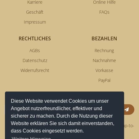
Karriere
Online Hilfe
Geschäft
FAQs
Impressum
RECHTLICHES
BEZAHLEN
AGBs
Rechnung
Datenschutz
Nachnahme
Widerrufsrecht
Vorkasse
PayPal
NEWSLETTERSERVICE
Diese Website verwendet Cookies um unser
Angebot nutzerfreundlicher, effektiver und
Anm
sicherer zu machen. Durch die Nutzung dieser
Website erklären Sie sich damit einverstanden,
Erhalten Sie aktuelle News per Email und bleiben Sie immer up-to-
dass Cookies eingesetzt werden.
date!