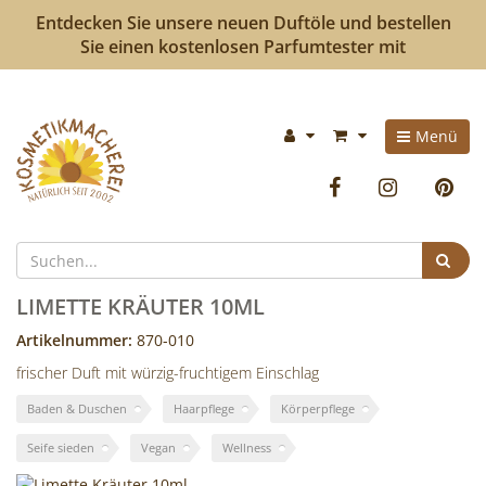
Entdecken Sie unsere neuen Duftöle und bestellen
Sie einen kostenlosen Parfumtester mit
Kosmetikmacherei
Im
Menü
-
Warenkorb:
Facebook
Instag
P
Kosmetik
selbermachen
Suc
ist
LIMETTE KRÄUTER 10ML
so
Artikelnummer:
870-010
frischer Duft mit würzig-fruchtigem Einschlag
einfach
Baden & Duschen
Haarpflege
Körperpflege
wie
Seife sieden
Vegan
Wellness
bunte