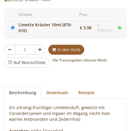
Cocktails
Variante
Preis
mixen!
Limette Kräuter 10ml (870-
€
€ 3,98
010)
398/Liter
Stück
In den Korb
Alle Preisangaben inklusive MwSt.
Auf Wunschliste
Beschreibung
Downloads
Rezepte
Ein zitronig-fruchtiger Limettenduft, gewürzt mit
Coriandersamen und Ingwer im Abgang riecht man
warme Ambranoten und Zedernholz
Aussehen:
gelbe Flüssigkeit