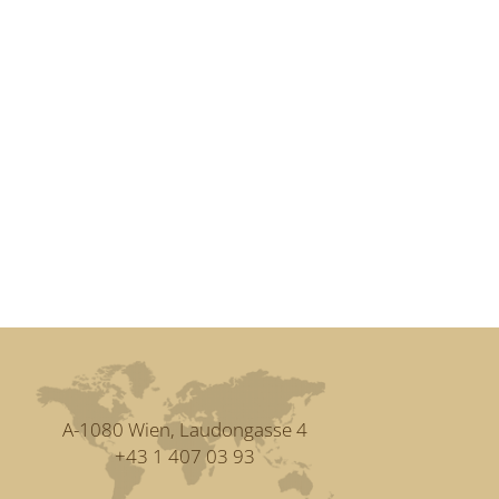
A-1080 Wien, Laudongasse 4
+43 1 407 03 93