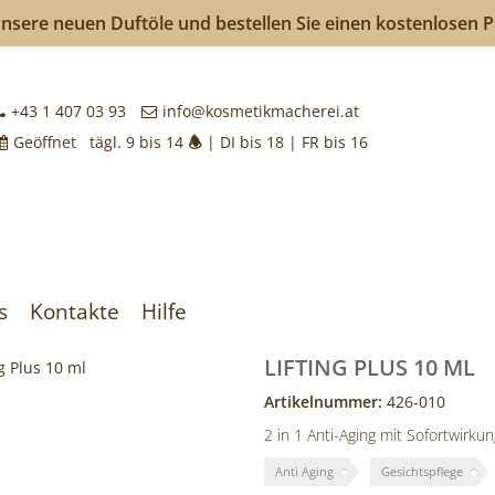
nsere neuen Duftöle und bestellen Sie einen kostenlosen 
kmacherei
+43 1 407 03 93
info@kosmetikmacherei.at
Geöffnet tägl. 9 bis 14
🕭
| DI bis 18 | FR bis 16
k
achen
s
Kontakte
Hilfe
LIFTING PLUS 10 ML
Artikelnummer:
426-010
2 in 1 Anti-Aging mit Sofortwirkun
Anti Aging
Gesichtspflege