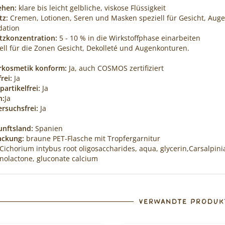
ehen:
klare bis leicht gelbliche, viskose Flüssigkeit
tz:
Cremen, Lotionen, Seren und Masken speziell für Gesicht, Aug
dation
tzkonzentration:
5 - 10 % in die Wirkstoffphase einarbeiten
ell für die Zonen Gesicht, Dekolleté und Augenkonturen.
rkosmetik konform:
Ja, auch COSMOS zertifiziert
rei:
Ja
artikelfrei:
Ja
n:
Ja
ersuchsfrei:
Ja
nftsland:
Spanien
ackung:
braune PET-Flasche mit Tropfergarnitur
Cichorium intybus root oligosaccharides, aqua, glycerin,Carsalpin
nolactone, gluconate calcium
VERWANDTE PRODUK