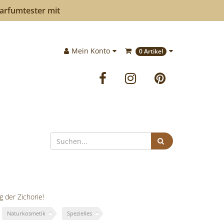
Parfumtester mit
Im
Mein Konto
0 Artikel
Warenkorb:
Facebook
Instagram
Pinteres
Suchen
g der Zichorie!
Naturkosmetik
Spezielles