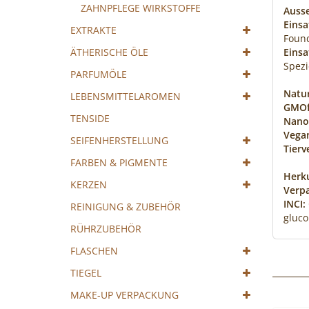
ZAHNPFLEGE WIRKSTOFFE
Auss
Einsa
EXTRAKTE
Foun
ÄTHERISCHE ÖLE
Einsa
Spezi
PARFUMÖLE
Natu
LEBENSMITTELAROMEN
GMOf
TENSIDE
Nanop
Vega
SEIFENHERSTELLUNG
Tierv
FARBEN & PIGMENTE
Herku
KERZEN
Verp
INCI:
REINIGUNG & ZUBEHÖR
gluco
RÜHRZUBEHÖR
FLASCHEN
TIEGEL
MAKE-UP VERPACKUNG