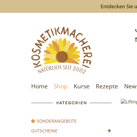
Entdecken Sie u
Kosmeti
-
Kosmeti
selberm
ist
Home
Shop
Kurse
Rezepte
New
so
einfach
KATEGORIEN
wie
SONDERANGEBOTE
bunte
GUTSCHEINE