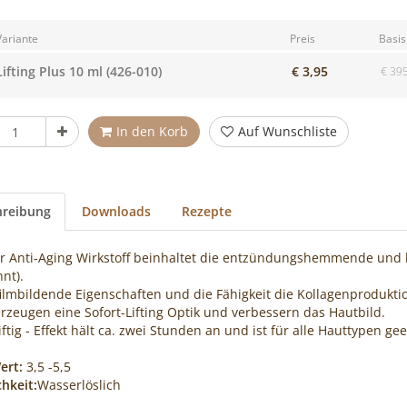
s
Variante
Preis
Basis
Lifting Plus 10 ml (426-010)
€ 3,95
€ 395
ück
In den Korb
Auf Wunschliste
hreibung
Downloads
Rezepte
r Anti-Aging Wirkstoff beinhaltet die entzündungshemmende und 
nt).
filmbildende Eigenschaften und die Fähigkeit die Kollagenproduktio
erzeugen eine Sofort-Lifting Optik und verbessern das Hautbild.
iftig - Effekt hält ca. zwei Stunden an und ist für alle Hauttypen gee
ert:
3,5 -5,5
chkeit:
Wasserlöslich