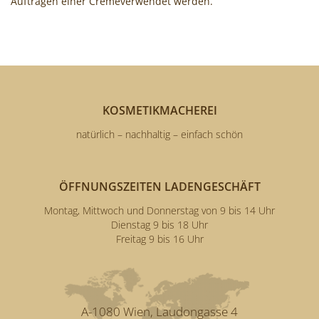
Auftragen einer Cremeverwendet werden.
KOSMETIKMACHEREI
natürlich – nachhaltig – einfach schön
ÖFFNUNGSZEITEN LADENGESCHÄFT
Montag, Mittwoch und Donnerstag von 9 bis 14 Uhr
Dienstag 9 bis 18 Uhr
Freitag 9 bis 16 Uhr
A-1080 Wien, Laudongasse 4