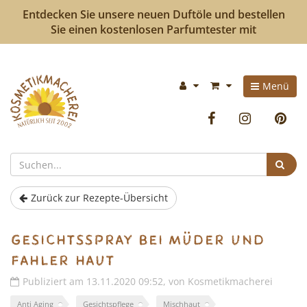
Entdecken Sie unsere neuen Duftöle und bestellen
Sie einen kostenlosen Parfumtester mit
Kosmetikmacherei
Im
Menü
-
Warenkorb:
Facebook
Instag
P
Kosmetik
selbermachen
Suc
ist
Zurück zur Rezepte-Übersicht
so
Gesichtsspray bei müder und
einfach
fahler Haut
wie
Publiziert am 13.11.2020 09:52, von Kosmetikmacherei
bunte
Anti Aging
Gesichtspflege
Mischhaut