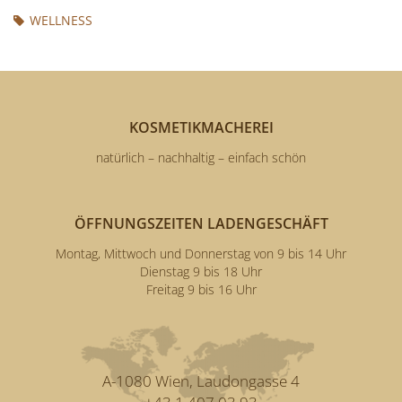
WELLNESS
KOSMETIKMACHEREI
natürlich – nachhaltig – einfach schön
ÖFFNUNGSZEITEN LADENGESCHÄFT
Montag, Mittwoch und Donnerstag von 9 bis 14 Uhr
Dienstag 9 bis 18 Uhr
Freitag 9 bis 16 Uhr
A-1080 Wien, Laudongasse 4