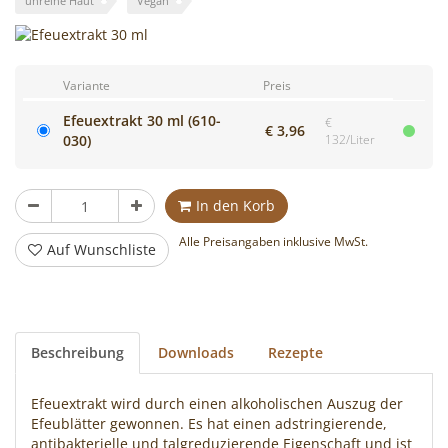
unreine Haut
Vegan
Cocktails
mixen!
Variante
Preis
Efeuextrakt 30 ml (610-
€
€ 3,96
030)
132/Liter
Stück
In den Korb
Alle Preisangaben inklusive MwSt.
Auf Wunschliste
Beschreibung
Downloads
Rezepte
Efeuextrakt wird durch einen alkoholischen Auszug der
Efeublätter gewonnen. Es hat einen adstringierende,
antibakterielle und talgreduzierende Eigenschaft und ist