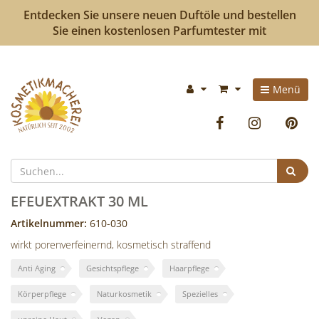
Entdecken Sie unsere neuen Duftöle und bestellen
Sie einen kostenlosen Parfumtester mit
Kosmetikmacherei
Im
Menü
-
Warenkorb:
Facebook
Instag
P
Kosmetik
selbermachen
Suc
ist
EFEUEXTRAKT 30 ML
so
Artikelnummer:
610-030
wirkt porenverfeinernd, kosmetisch straffend
einfach
Anti Aging
Gesichtspflege
Haarpflege
wie
Körperpflege
Naturkosmetik
Spezielles
bunte