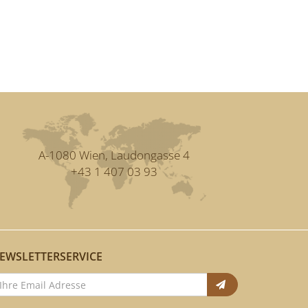
A-1080 Wien, Laudongasse 4
+43 1 407 03 93
EWSLETTERSERVICE
Anmelden