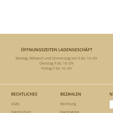
ÖFFNUNGSZEITEN LADENGESCHÄFT
Montag, Mittwoch und Donnerstag von 9 bis 14 Uhr
Dienstag 9 bis 18 Uhr
Freitag 9 bis 16 Uhr
E
RECHTLICHES
BEZAHLEN
N
AGBs
Rechnung
Datenschutz
Nachnahme