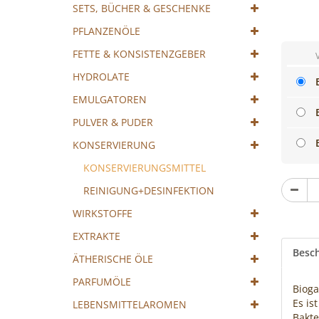
Cocktail
SETS, BÜCHER & GESCHENKE
mixen!
PFLANZENÖLE
FETTE & KONSISTENZGEBER
HYDROLATE
EMULGATOREN
PULVER & PUDER
KONSERVIERUNG
KONSERVIERUNGSMITTEL
St
REINIGUNG+DESINFEKTION
WIRKSTOFFE
EXTRAKTE
Besc
ÄTHERISCHE ÖLE
PARFUMÖLE
Bioga
Es is
LEBENSMITTELAROMEN
Bakte