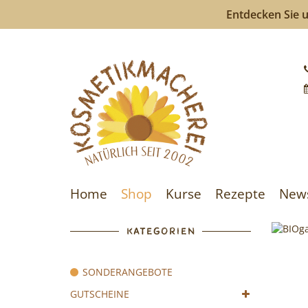
Entdecken Sie u
Kosmeti
-
Kosmeti
selberm
ist
Home
Shop
Kurse
Rezepte
New
so
einfach
KATEGORIEN
wie
SONDERANGEBOTE
bunte
GUTSCHEINE