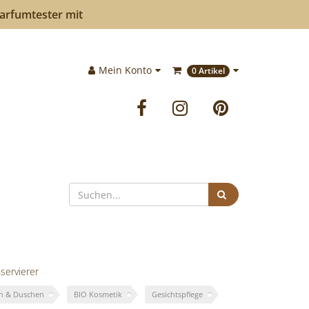
Parfumtester mit
Im
Mein Konto
0 Artikel
Warenkorb:
Facebook
Instagram
Pinteres
Suchen
servierer
n & Duschen
BIO Kosmetik
Gesichtspflege