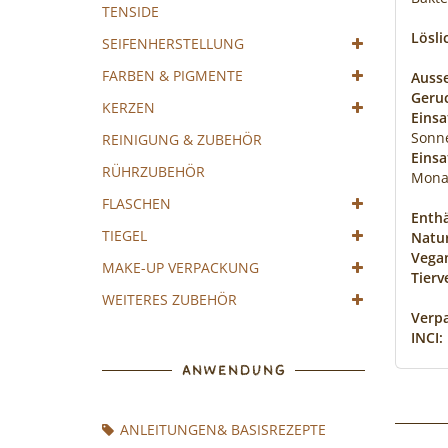
TENSIDE
Lösli
SEIFENHERSTELLUNG
FARBEN & PIGMENTE
Auss
Geru
KERZEN
Einsa
Sonne
REINIGUNG & ZUBEHÖR
Einsa
RÜHRZUBEHÖR
Monat
FLASCHEN
Enthä
TIEGEL
Natu
Vega
MAKE-UP VERPACKUNG
Tierv
WEITERES ZUBEHÖR
Verp
INCI:
ANWENDUNG
ANLEITUNGEN& BASISREZEPTE