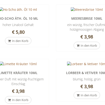
HO-SCHO ÄTH. ÖL 10 ML
MEERESBRISE 10ML
hoher Linalool Gehalt
ein würzig, frischer Duftmi
holzigmoosigen Abgang
€ 5,80
€ 3,98
In den Korb
In den Korb
LIMETTE KRÄUTER 10ML
LORBEER & VETIVER 10
cher Duft mit würzig-fruchtigem
blumig, holzig, grün
Einschlag
€ 3,98
€ 3,98
In den Korb
In den Korb