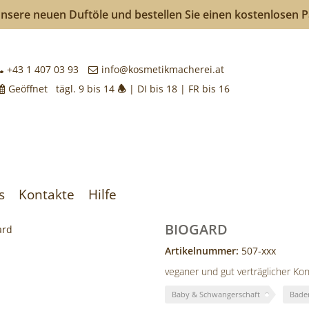
nsere neuen Duftöle und bestellen Sie einen kostenlosen 
kmacherei
+43 1 407 03 93
info@kosmetikmacherei.at
Geöffnet tägl. 9 bis 14
🕭
| DI bis 18 | FR bis 16
k
achen
s
Kontakte
Hilfe
BIOGARD
Artikelnummer:
507-xxx
veganer und gut verträglicher Kon
Baby & Schwangerschaft
Bade