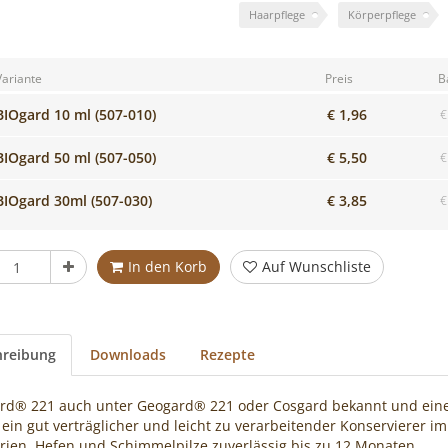
s
Haarpflege
Körperpflege
Variante
Preis
B
BIOgard 10 ml (507-010)
€ 1,96
€
BIOgard 50 ml (507-050)
€ 5,50
€
BIOgard 30ml (507-030)
€ 3,85
€
ück
In den Korb
Auf Wunschliste
hreibung
Downloads
Rezepte
rd® 221 auch unter Geogard® 221 oder Cosgard bekannt und eine 
t ein gut verträglicher und leicht zu verarbeitender Konservierer i
rien, Hefen und Schimmelpilze zuverlässig bis zu 12 Monaten.