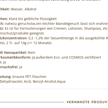
chkeit:
Wasser, Alkohol
ehen:
Klare bis gelbliche Flüssigkeit
ch:
nahezu geruchslos,ein leichter Mandelgeruch lässt sich erahn
tz:
Es ist für Formulierungen wie Cremen, Lotionen, Shampoos, etc
nschutzprodukte geeignet.
tzkonzentration:
0,2 -1,2% der Gesamtmenge in die ausgekühlte Wi
e), 2 Tr. auf 10g (=> 12 Monate)
lt Nanopartikel:
Nein
rkosmetikkonform:
Ja,außerdem Eco- und COSMOS-zertifiziert
n:
Ja
ersuchsfrei:
Ja
ackung:
braune PET-Flaschen
Dehydroacetic Acid, Benzyl Alcohol,Aqua
VERWANDTE PRODUK