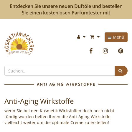
Entdecken Sie unsere neuen Duftöle und bestellen
Sie einen kostenlosen Parfumtester mit
Kosmetikmacherei
Im
Menü
-
Warenkorb:
Facebook
Instag
P
Kosmetik
selbermachen
Suc
ist
ANTI AGING WIRKSTOFFE
so
Anti-Aging Wirkstoffe
einfach
wenn Sie bei den Kosmetik Wirkstoffen doch noch nicht
wie
fündig wurden helfen Ihnen die Anti-Aging Wirkstoffe
vielleicht weiter um die optimale Creme zu erstellen!
bunte