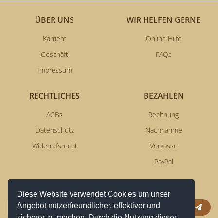
ÜBER UNS
WIR HELFEN GERNE
Karriere
Online Hilfe
Geschäft
FAQs
Impressum
RECHTLICHES
BEZAHLEN
AGBs
Rechnung
Datenschutz
Nachnahme
Widerrufsrecht
Vorkasse
PayPal
NEWSLETTERSERVICE
Diese Website verwendet Cookies um unser
Angebot nutzerfreundlicher, effektiver und
Anm
sicherer zu machen. Durch die Nutzung dieser