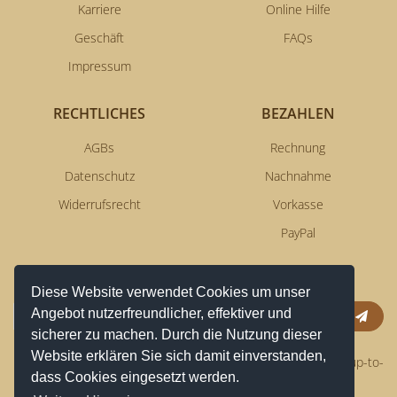
Karriere
Online Hilfe
Geschäft
FAQs
Impressum
RECHTLICHES
BEZAHLEN
AGBs
Rechnung
Datenschutz
Nachnahme
Widerrufsrecht
Vorkasse
PayPal
NEWSLETTERSERVICE
Diese Website verwendet Cookies um unser
Angebot nutzerfreundlicher, effektiver und
Anm
sicherer zu machen. Durch die Nutzung dieser
Website erklären Sie sich damit einverstanden,
Erhalten Sie aktuelle News per Email und bleiben Sie immer up-to-
dass Cookies eingesetzt werden.
date!