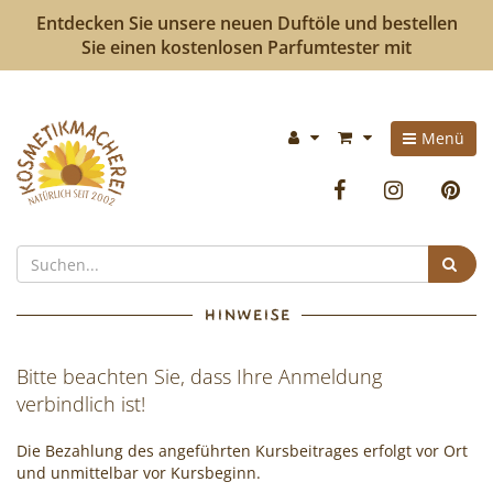
Entdecken Sie unsere neuen Duftöle und bestellen
Sie einen kostenlosen Parfumtester mit
Kosmetikmacherei
Im
Menü
-
Warenkorb:
Facebook
Instag
P
Kosmetik
selbermachen
Suc
ist
HINWEISE
so
Bitte beachten Sie, dass Ihre Anmeldung
einfach
verbindlich ist!
wie
Die Bezahlung des angeführten Kursbeitrages erfolgt vor Ort
bunte
und unmittelbar vor Kursbeginn.