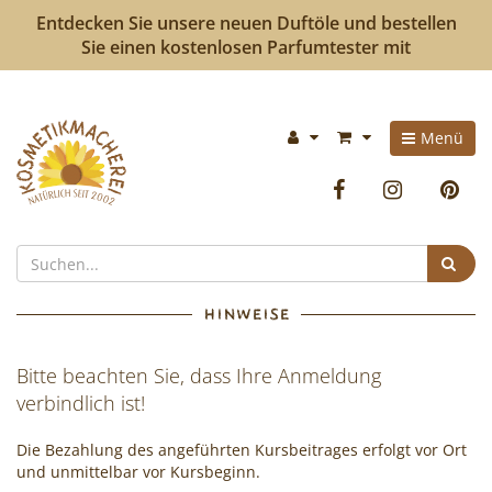
Entdecken Sie unsere neuen Duftöle und bestellen
Sie einen kostenlosen Parfumtester mit
Kosmetikmacherei
Im
Menü
-
Warenkorb:
Facebook
Instag
P
Kosmetik
selbermachen
Suc
ist
HINWEISE
so
Bitte beachten Sie, dass Ihre Anmeldung
einfach
verbindlich ist!
wie
Die Bezahlung des angeführten Kursbeitrages erfolgt vor Ort
bunte
und unmittelbar vor Kursbeginn.