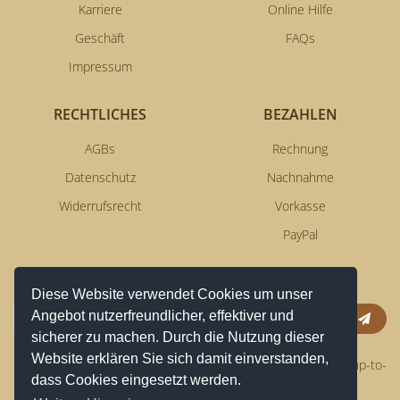
Karriere
Online Hilfe
Geschäft
FAQs
Impressum
RECHTLICHES
BEZAHLEN
AGBs
Rechnung
Datenschutz
Nachnahme
Widerrufsrecht
Vorkasse
PayPal
NEWSLETTERSERVICE
Diese Website verwendet Cookies um unser
Angebot nutzerfreundlicher, effektiver und
Anm
sicherer zu machen. Durch die Nutzung dieser
Website erklären Sie sich damit einverstanden,
Erhalten Sie aktuelle News per Email und bleiben Sie immer up-to-
dass Cookies eingesetzt werden.
date!