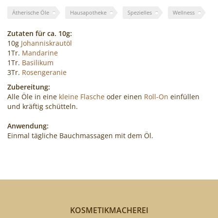
Cocktails
Ätherische Öle
Hausapotheke
Spezielles
Wellness
mixen!
Zutaten für ca. 10g:
10g
Johanniskrautöl
1Tr.
Mandarine
1Tr.
Basilikum
3Tr.
Rosengeranie
Zubereitung:
Alle Öle in eine
kleine Flasche
oder einen
Roll-On
einfüllen
und kräftig schütteln.
Anwendung:
Einmal tägliche Bauchmassagen mit dem Öl.
KOSMETIKMACHEREI