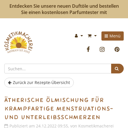
Entdecken Sie unsere neuen Duftöle und bestellen
Sie einen kostenlosen Parfumtester mit
Kosmetikmacherei
Im
Menü
-
Warenkorb:
Facebook
Instag
P
Kosmetik
selbermachen
Suc
ist
Zurück zur Rezepte-Übersicht
so
Ätherische Ölmischung für
einfach
krampfartige Menstruations-
wie
und Unterleibsschmerzen
bunte
Publiziert am 24.12.2022 09:55, von Kosmetikmacherei