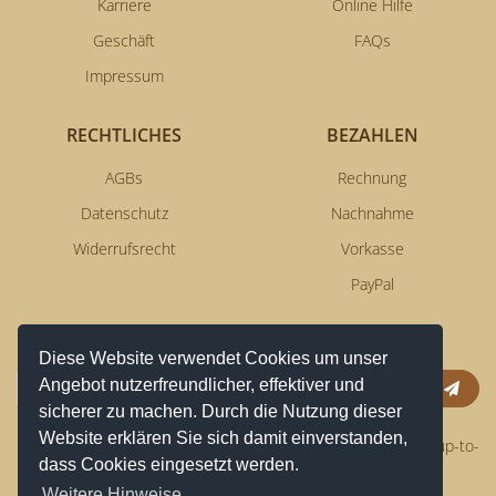
Karriere
Online Hilfe
Geschäft
FAQs
Impressum
RECHTLICHES
BEZAHLEN
AGBs
Rechnung
Datenschutz
Nachnahme
Widerrufsrecht
Vorkasse
PayPal
NEWSLETTERSERVICE
Diese Website verwendet Cookies um unser
Angebot nutzerfreundlicher, effektiver und
Anm
sicherer zu machen. Durch die Nutzung dieser
Website erklären Sie sich damit einverstanden,
Erhalten Sie aktuelle News per Email und bleiben Sie immer up-to-
dass Cookies eingesetzt werden.
date!
Weitere Hinweise