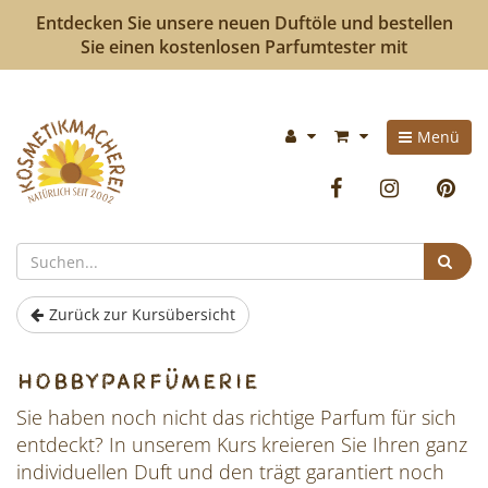
Entdecken Sie unsere neuen Duftöle und bestellen
Sie einen kostenlosen Parfumtester mit
Kosmetikmacherei
Im
Menü
-
Warenkorb:
Facebook
Instag
P
Kosmetik
selbermachen
Suc
ist
Zurück zur Kursübersicht
so
Hobbyparfümerie
einfach
Sie haben noch nicht das richtige Parfum für sich
wie
entdeckt? In unserem Kurs kreieren Sie Ihren ganz
bunte
individuellen Duft und den trägt garantiert noch