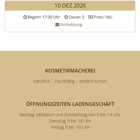
10
DEZ
2026
Beginn: 17:30 Uhr
Dauer: 2
Preis: 160,-
Anmeldung
KOSMETIKMACHEREI
natürlich – nachhaltig – einfach schön
ÖFFNUNGSZEITEN LADENGESCHÄFT
Montag, Mittwoch und Donnerstag von 9 bis 14 Uhr
Dienstag 9 bis 18 Uhr
Freitag 9 bis 16 Uhr