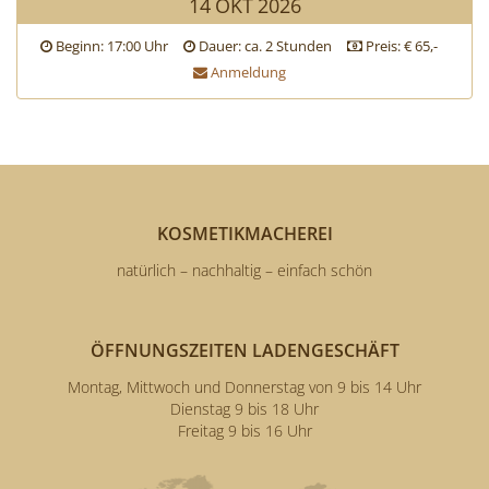
14
OKT
2026
Beginn: 17:00 Uhr
Dauer: ca. 2 Stunden
Preis: € 65,-
Anmeldung
KOSMETIKMACHEREI
natürlich – nachhaltig – einfach schön
ÖFFNUNGSZEITEN LADENGESCHÄFT
Montag, Mittwoch und Donnerstag von 9 bis 14 Uhr
Dienstag 9 bis 18 Uhr
Freitag 9 bis 16 Uhr