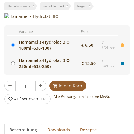
Cocktails
Naturkosmetik
sensible Haut
Vegan
mixen!
Variante
Preis
Hamamelis-Hydrolat BIO
€
€ 6,50
100ml (638-100)
65/Liter
Hamamelis-Hydrolat BIO
€
€ 13,50
250ml (638-250)
54/Liter
Stück
In den Korb
Alle Preisangaben inklusive MwSt.
Auf Wunschliste
Beschreibung
Downloads
Rezepte