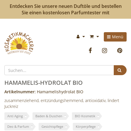
Entdecken Sie unsere neuen Duftöle und bestellen
Sie einen kostenlosen Parfumtester mit
Kosmetikmacherei
Im
Menü
-
Warenkorb:
Facebook
Instag
P
Kosmetik
selbermachen
Suc
ist
HAMAMELIS-HYDROLAT BIO
so
Artikelnummer:
Hamamelishydrolat BIO
zusammenziehend, entzündungshemmend, antioxidativ, lindert
einfach
Juckreiz
wie
Anti Aging
Baden & Duschen
BIO Kosmetik
bunte
Deo & Parfum
Gesichtspflege
Körperpflege